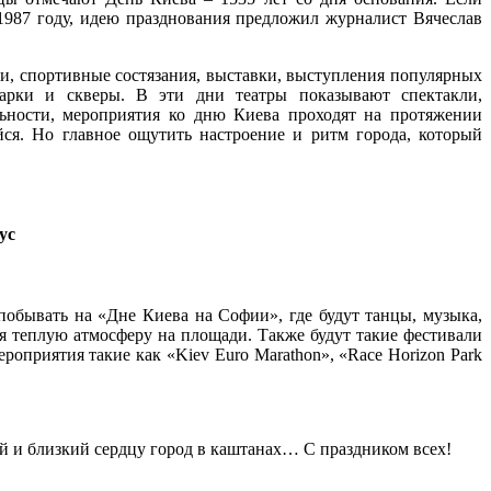
 1987 году, идею празднования предложил журналист Вячеслав
ки, спортивные состязания, выставки, выступления популярных
арки и скверы. В эти дни театры показывают спектакли,
льности, мероприятия ко дню Киева проходят на протяжении
айся. Но главное ощутить настроение и ритм города, который
ус
обывать на «Дне Киева на Софии», где будут танцы, музыка,
ая теплую атмосферу на площади. Также будут такие фестивали
ероприятия такие как «
Kiev Euro Marathon
», «
Race Horizon Park
й и близкий сердцу город в каштанах… С праздником всех!