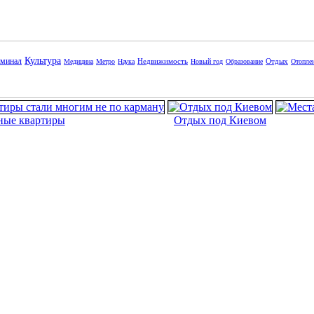
Культура
минал
Недвижимость
Отдых
Медицина
Метро
Наука
Новый год
Образование
Отопле
ные квартиры
Отдых под Киевом