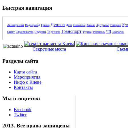
Быстрая навигация
Деньги
Кри
Здоровье
Авиаперелеты
Водопровод
Гривна
Дети
Животные
Законы
Интернет
Транспорт
ЧП
Торговля
Спорт
Строительство
Студенты
Туризм
Фестиваль
Экология
Секретные места
Съем
Разделы сайта
Карта сайта
Мероприятия
Инфо о Киеве
Контакты
Мы в соцсетях:
Facebook
Twitter
2013. Все права защищены