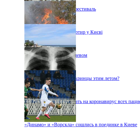
В Киеве состоится эко-фестиваль
Ситуація з орендою квартир у Києві
Пожар на свалке под Киевом
Куда поедут отдыхать укринцы этим летом?
В Киеве будут тестировать на коронавирус всех паци
«Динамо» и «Ворскла» сошлись в поединке в Киеве