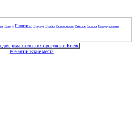
Политика
Развлечения
Районы
ние
Погода
Природа
Пробки
Религия
Самоуправление
Романтические места