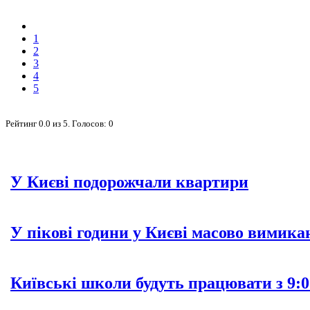
1
2
3
4
5
Рейтинг
0.0
из
5
. Голосов:
0
У Києві подорожчали квартири
У пікові години у Києві масово вимика
Київські школи будуть працювати з 9:0