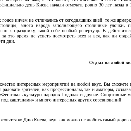
 официально день Киева начали отмечать ровно 30 лет назад в
 годов ничем не отличались от сегодняшних дней, те же ярмар
столицы, много народа заполняющего столичные улочки, п
ьно к празднику, такой себе особый репертуар. В действите
 за это время не успеть посмотреть всех и вся, как ни стар
эти дни.
Отдых на любой вк
ожество интересных мероприятий на любой вкус. Вы сможете п
 радовать зрителей, как профессионалы, так и аматоры, создав
«
Фестиваль культуры народов Подола
» и другие. Спортивные м
 под каштанами» и много интересных других соревнований.
отовятся ко Дню Киева, ведь как можно не любить самый дорого