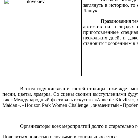
заглянуть в историю, то
Лашук.
Празднования тех
артистов на площадях 
приготовленные специал
нескольких дней, и даже
становится особенным в 
В этом году киевлян и гостей столицы тоже ждет мн
песни, цветы, ярмарка. Со сцены своими выступлениями будут
как «
Международный фестиваль искусств
«
Anne de
Kiev
fest
», 
Maidan
», «
Horizon Park Women Challenge
», знаменитый «Пробег
Организаторы всех мероприятий долго и старательно г
Поделиться новостью с друзьями в социальных сетях: