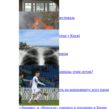
В Киеве состоится эко-фестиваль
Ситуація з орендою квартир у Києві
Пожар на свалке под Киевом
Куда поедут отдыхать укринцы этим летом?
В Киеве будут тестировать на коронавирус всех паци
«Динамо» и «Ворскла» сошлись в поединке в Киеве