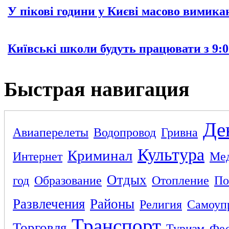
У пікові години у Києві масово вимика
Київські школи будуть працювати з 9:0
Быстрая навигация
Де
Авиаперелеты
Водопровод
Гривна
Культура
Криминал
Интернет
Ме
Отдых
год
Образование
Отопление
По
Развлечения
Районы
Религия
Самоуп
Транспорт
Торговля
Туризм
Фес