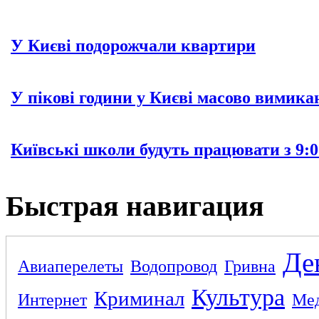
У Києві подорожчали квартири
У пікові години у Києві масово вимика
Київські школи будуть працювати з 9:0
Быстрая навигация
Де
Авиаперелеты
Водопровод
Гривна
Культура
Криминал
Интернет
Ме