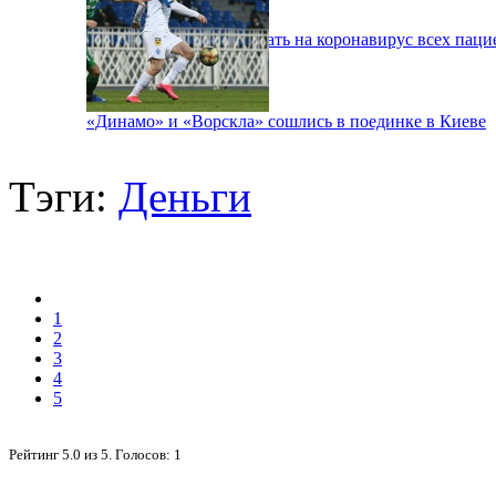
В Киеве будут тестировать на коронавирус всех паци
«Динамо» и «Ворскла» сошлись в поединке в Киеве
Тэги:
Деньги
1
2
3
4
5
Рейтинг
5.0
из
5
. Голосов:
1