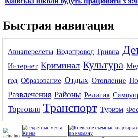
Київські школи будуть працювати з 9:0
Быстрая навигация
Де
Авиаперелеты
Водопровод
Гривна
Культура
Криминал
Интернет
Ме
Отдых
год
Образование
Отопление
По
Развлечения
Районы
Религия
Самоуп
Транспорт
Торговля
Туризм
Фес