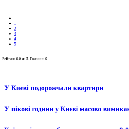
1
2
3
4
5
Рейтинг
0.0
из
5
. Голосов:
0
У Києві подорожчали квартири
У пікові години у Києві масово вимика