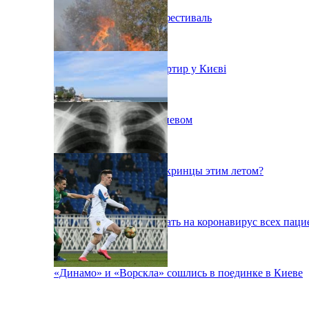
В Киеве состоится эко-фестиваль
Ситуація з орендою квартир у Києві
Пожар на свалке под Киевом
Куда поедут отдыхать укринцы этим летом?
В Киеве будут тестировать на коронавирус всех паци
«Динамо» и «Ворскла» сошлись в поединке в Киеве