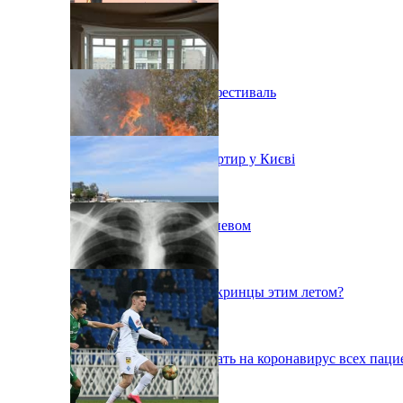
В Киеве состоится эко-фестиваль
Ситуація з орендою квартир у Києві
Пожар на свалке под Киевом
Куда поедут отдыхать укринцы этим летом?
В Киеве будут тестировать на коронавирус всех паци