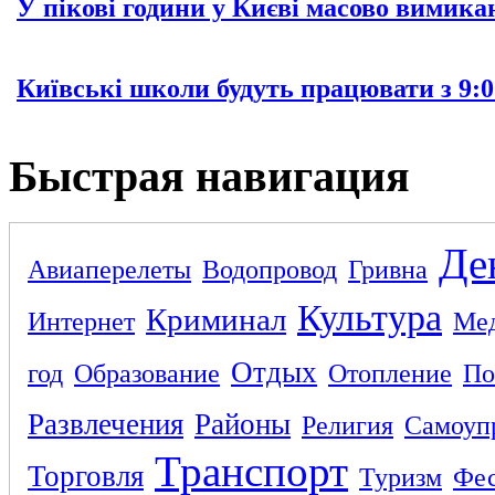
У пікові години у Києві масово вимика
Київські школи будуть працювати з 9:0
Быстрая навигация
Де
Авиаперелеты
Водопровод
Гривна
Культура
Криминал
Интернет
Ме
Отдых
год
Образование
Отопление
По
Развлечения
Районы
Религия
Самоуп
Транспорт
Торговля
Туризм
Фес