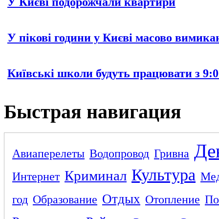
У Києві подорожчали квартири
У пікові години у Києві масово вимика
Київські школи будуть працювати з 9:0
Быстрая навигация
Де
Авиаперелеты
Водопровод
Гривна
Культура
Криминал
Интернет
Ме
Отдых
год
Образование
Отопление
По