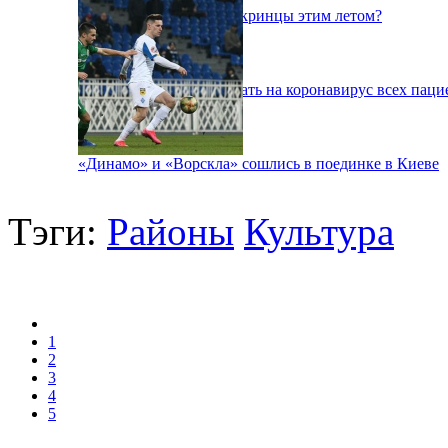
Куда поедут отдыхать укринцы этим летом?
В Киеве будут тестировать на коронавирус всех паци
«Динамо» и «Ворскла» сошлись в поединке в Киеве
Тэги:
Районы
Культура
1
2
3
4
5