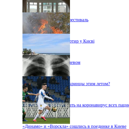
В Киеве состоится эко-фестиваль
Ситуація з орендою квартир у Києві
Пожар на свалке под Киевом
Куда поедут отдыхать укринцы этим летом?
В Киеве будут тестировать на коронавирус всех паци
«Динамо» и «Ворскла» сошлись в поединке в Киеве