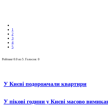
1
2
3
4
5
Рейтинг
0.0
из
5
. Голосов:
0
У Києві подорожчали квартири
У пікові години у Києві масово вимика