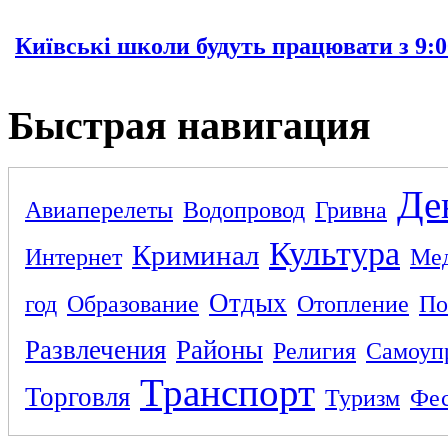
Київські школи будуть працювати з 9:0
Быстрая навигация
Де
Авиаперелеты
Водопровод
Гривна
Культура
Криминал
Интернет
Ме
Отдых
год
Образование
Отопление
По
Развлечения
Районы
Религия
Самоуп
Транспорт
Торговля
Туризм
Фес