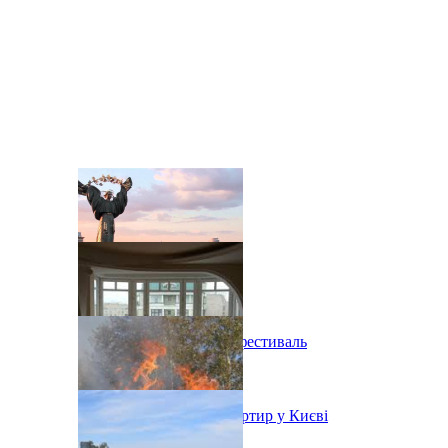
В Киеве состоится эко-фестиваль
Ситуація з орендою квартир у Києві