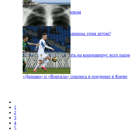
Пожар на свалке под Киевом
Куда поедут отдыхать укринцы этим летом?
В Киеве будут тестировать на коронавирус всех паци
«Динамо» и «Ворскла» сошлись в поединке в Киеве
1
2
3
4
5