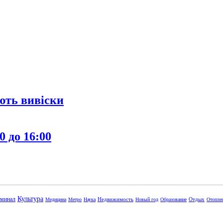
ють вивіски
0 до 16:00
Культура
минал
Недвижимость
Отдых
Медицина
Метро
Наука
Новый год
Образование
Отопле