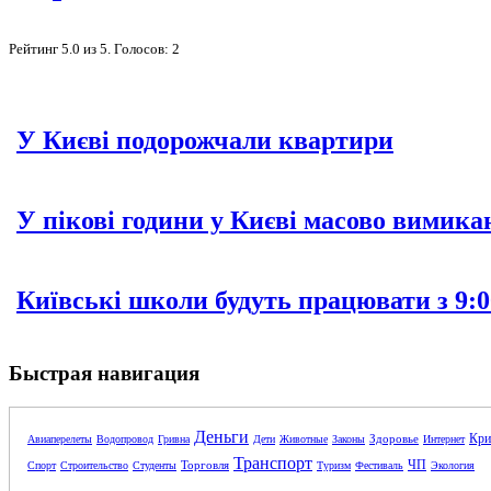
Рейтинг
5.0
из
5
. Голосов:
2
У Києві подорожчали квартири
У пікові години у Києві масово вимика
Київські школи будуть працювати з 9:0
Быстрая навигация
Деньги
Кри
Здоровье
Авиаперелеты
Водопровод
Гривна
Дети
Животные
Законы
Интернет
Транспорт
ЧП
Торговля
Спорт
Строительство
Студенты
Туризм
Фестиваль
Экология