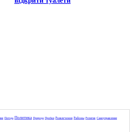
відкрити туалети
Политика
Развлечения
Районы
ние
Погода
Природа
Пробки
Религия
Самоуправление