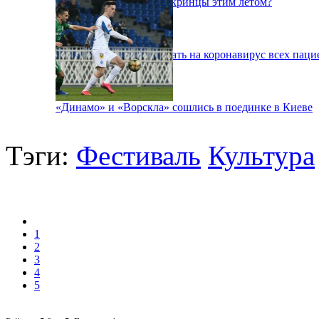
Куда поедут отдыхать укринцы этим летом?
В Киеве будут тестировать на коронавирус всех паци
«Динамо» и «Ворскла» сошлись в поединке в Киеве
Тэги:
Фестиваль
Культура
1
2
3
4
5