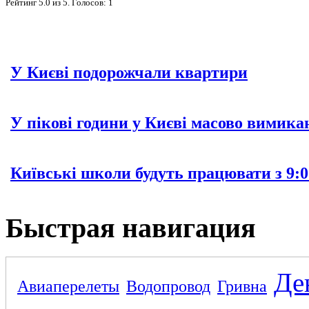
Рейтинг
5.0
из
5
. Голосов:
1
У Києві подорожчали квартири
У пікові години у Києві масово вимика
Київські школи будуть працювати з 9:0
Быстрая навигация
Де
Авиаперелеты
Водопровод
Гривна