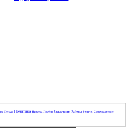
Политика
Развлечения
Районы
ние
Погода
Природа
Пробки
Религия
Самоуправление