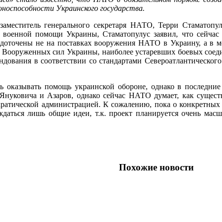
оноспособности Украинского государства.
аместитель генерального секретаря НАТО, Терри Стаматопуло
 военной помощи Украины, Стаматопулус заявил, что сейчас 
доточены не на поставках вооружения НАТО в Украину, а в м
 Вооруженных сил Украины, наиболее устаревших боевых соед
ндования в соответствии со стандартами Североатлантического
ь оказывать помощь украинской обороне, однако в последние 
 Януковича и Азаров, однако сейчас НАТО думает, как сущест
ратической администрацией. К сожалению, пока о конкретных да
ждаться лишь общие идеи, т.к. проект планируется очень м
Похожие новости