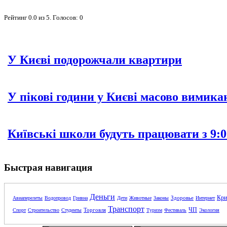
Рейтинг
0.0
из
5
. Голосов:
0
У Києві подорожчали квартири
У пікові години у Києві масово вимика
Київські школи будуть працювати з 9:0
Быстрая навигация
Деньги
Кри
Здоровье
Авиаперелеты
Водопровод
Гривна
Дети
Животные
Законы
Интернет
Транспорт
ЧП
Торговля
Спорт
Строительство
Студенты
Туризм
Фестиваль
Экология