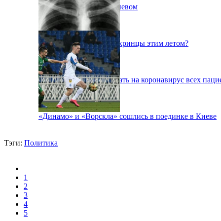
Пожар на свалке под Киевом
Куда поедут отдыхать укринцы этим летом?
В Киеве будут тестировать на коронавирус всех паци
«Динамо» и «Ворскла» сошлись в поединке в Киеве
Тэги:
Политика
1
2
3
4
5