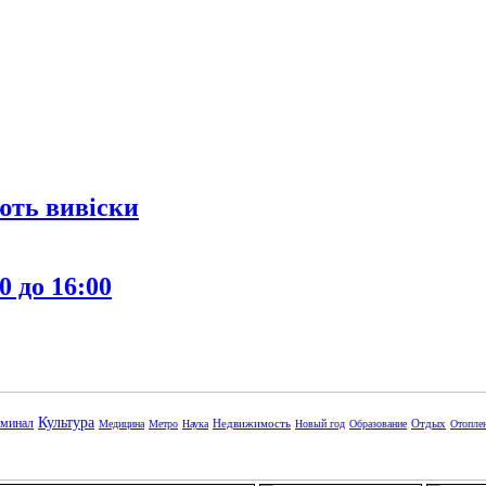
ють вивіски
0 до 16:00
Культура
минал
Недвижимость
Отдых
Медицина
Метро
Наука
Новый год
Образование
Отопле