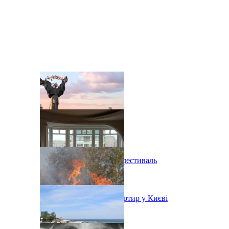
В Киеве состоится эко-фестиваль
Ситуація з орендою квартир у Києві