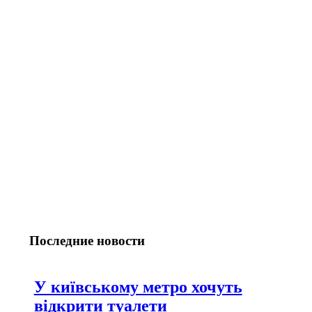
Последние новости
У київському метро хочуть
відкрити туалети