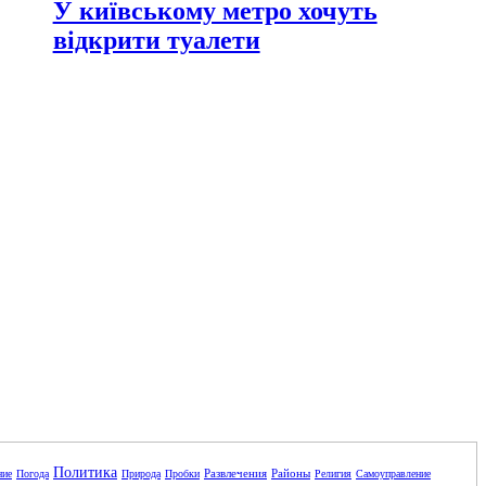
У київському метро хочуть
відкрити туалети
Политика
Развлечения
Районы
ние
Погода
Природа
Пробки
Религия
Самоуправление