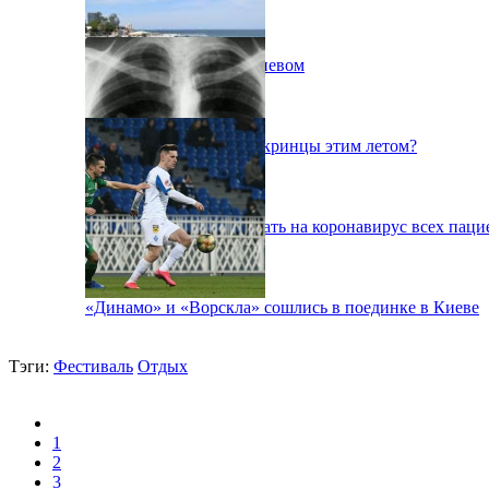
Пожар на свалке под Киевом
Куда поедут отдыхать укринцы этим летом?
В Киеве будут тестировать на коронавирус всех паци
«Динамо» и «Ворскла» сошлись в поединке в Киеве
Тэги:
Фестиваль
Отдых
1
2
3