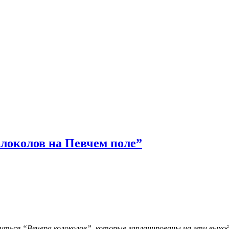
олоколов на Певчем поле”
иться “Вечера колоколов”, которые запланированы на эти выход