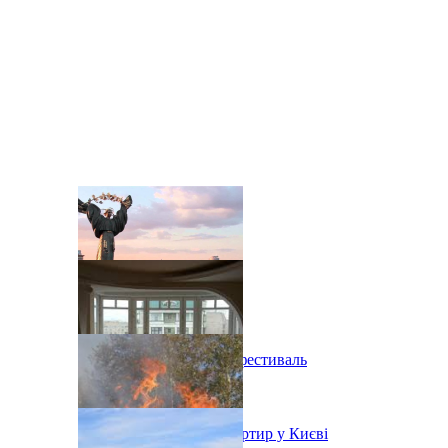
В Киеве состоится эко-фестиваль
Ситуація з орендою квартир у Києві