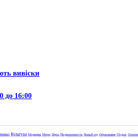
ють вивіски
0 до 16:00
Культура
минал
Недвижимость
Отдых
Медицина
Метро
Наука
Новый год
Образование
Отопле