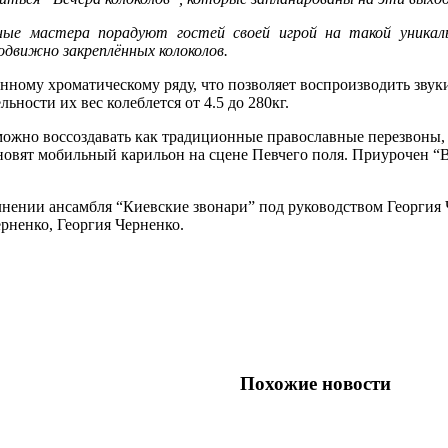
ые мастера порадуют гостей своей игрой на такой уникаль
одвижно закреплённых колоколов.
ному хроматическому ряду, что позволяет воспроизводить звуки в
льности их вес колеблется от 4.5 до 280кг.
ожно воссоздавать как традиционные православные перезвоны, 
становят мобильный карильон на сцене Певчего поля. Приурочен 
ении ансамбля “Киевские звонари” под руководством Георгия Ч
рненко, Георгия Черненко.
Похожие новости