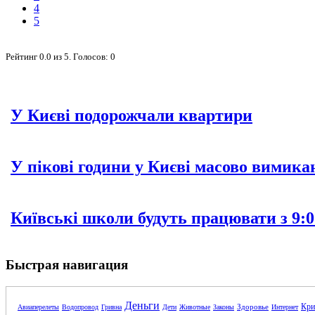
4
5
Рейтинг
0.0
из
5
. Голосов:
0
У Києві подорожчали квартири
У пікові години у Києві масово вимика
Київські школи будуть працювати з 9:0
Быстрая навигация
Деньги
Кри
Здоровье
Авиаперелеты
Водопровод
Гривна
Дети
Животные
Законы
Интернет