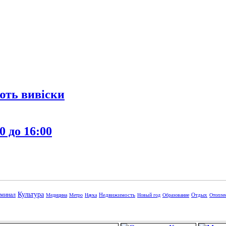
ють вивіски
0 до 16:00
Культура
минал
Недвижимость
Отдых
Медицина
Метро
Наука
Новый год
Образование
Отопле