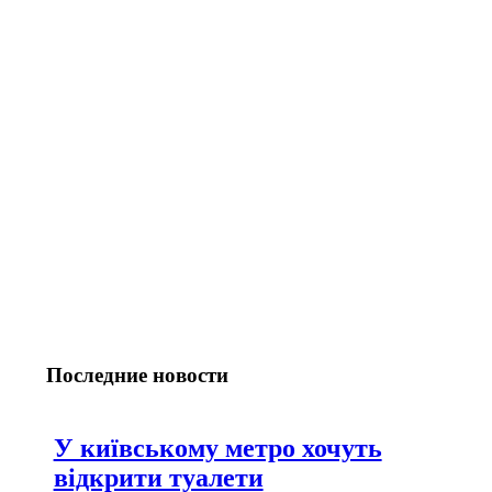
Последние новости
У київському метро хочуть
відкрити туалети