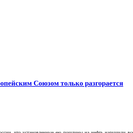
опейским Союзом только разгорается
оссии, что установленные ею пошлины на нефть нарушили вс