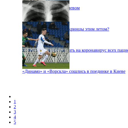
Пожар на свалке под Киевом
Куда поедут отдыхать укринцы этим летом?
В Киеве будут тестировать на коронавирус всех паци
«Динамо» и «Ворскла» сошлись в поединке в Киеве
1
2
3
4
5