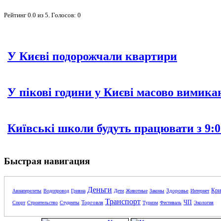
Рейтинг
0.0
из
5
. Голосов:
0
У Києві подорожчали квартири
У пікові години у Києві масово вимика
Київські школи будуть працювати з 9:0
Быстрая навигация
Деньги
Кри
Здоровье
Авиаперелеты
Водопровод
Гривна
Дети
Животные
Законы
Интернет
Транспорт
ЧП
Торговля
Спорт
Строительство
Студенты
Туризм
Фестиваль
Экология