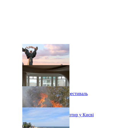
В Киеве состоится эко-фестиваль
Ситуація з орендою квартир у Києві