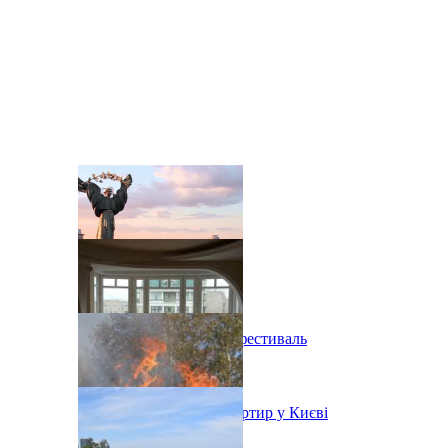
В Киеве состоится эко-фестиваль
Ситуація з орендою квартир у Києві