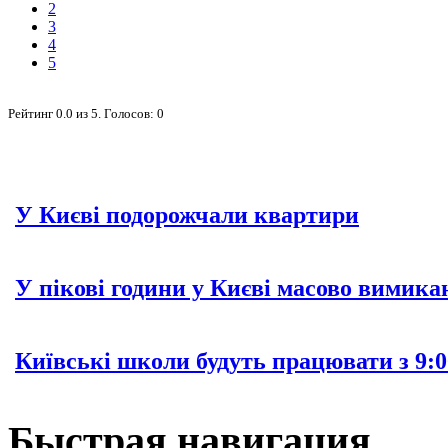
2
3
4
5
Рейтинг
0.0
из
5
. Голосов:
0
У Києві подорожчали квартири
У пікові години у Києві масово вимика
Київські школи будуть працювати з 9:0
Быстрая навигация