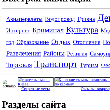
Де
Авиаперелеты
Водопровод
Гривна
Культура
Криминал
Интернет
Ме
Отдых
год
Образование
Отопление
По
Развлечения
Районы
Религия
Самоуп
Транспорт
Торговля
Туризм
Фес
Секретные места
Съемные кварти
Разделы сайта