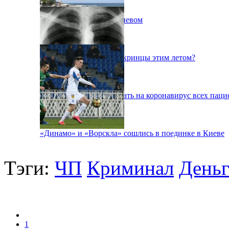
Пожар на свалке под Киевом
Куда поедут отдыхать укринцы этим летом?
В Киеве будут тестировать на коронавирус всех паци
«Динамо» и «Ворскла» сошлись в поединке в Киеве
Тэги:
ЧП
Криминал
День
1