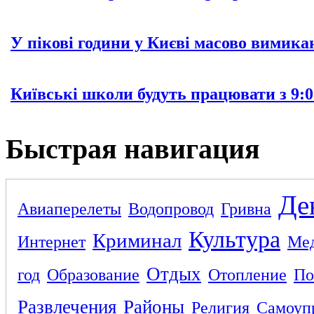
У пікові години у Києві масово вимика
Київські школи будуть працювати з 9:0
Быстрая навигация
Де
Авиаперелеты
Водопровод
Гривна
Культура
Криминал
Интернет
Ме
Отдых
год
Образование
Отопление
По
Развлечения
Районы
Религия
Самоуп