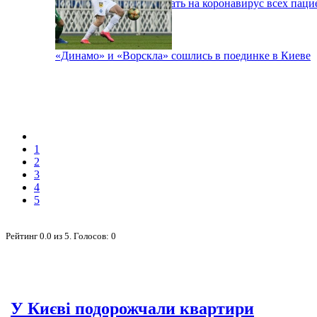
В Киеве будут тестировать на коронавирус всех паци
«Динамо» и «Ворскла» сошлись в поединке в Киеве
1
2
3
4
5
Рейтинг
0.0
из
5
. Голосов:
0
У Києві подорожчали квартири