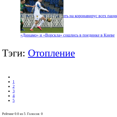
В Киеве будут тестировать на коронавирус всех паци
«Динамо» и «Ворскла» сошлись в поединке в Киеве
Тэги:
Отопление
1
2
3
4
5
Рейтинг
0.0
из
5
. Голосов:
0