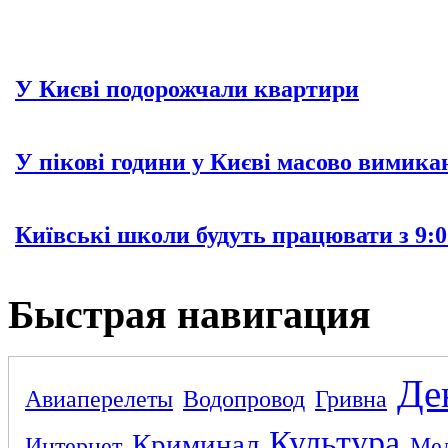
У Києві подорожчали квартири
У пікові години у Києві масово вимика
Київські школи будуть працювати з 9:0
Быстрая навигация
Де
Авиаперелеты
Водопровод
Гривна
Культура
Криминал
Интернет
Ме