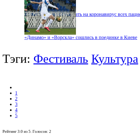
В Киеве будут тестировать на коронавирус всех паци
«Динамо» и «Ворскла» сошлись в поединке в Киеве
Тэги:
Фестиваль
Культура
1
2
3
4
5
Рейтинг
3.0
из
5
. Голосов:
2