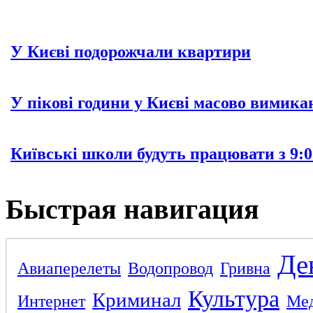
У Києві подорожчали квартири
У пікові години у Києві масово вимика
Київські школи будуть працювати з 9:0
Быстрая навигация
Де
Авиаперелеты
Водопровод
Гривна
Культура
Криминал
Интернет
Ме