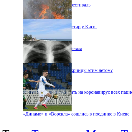
В Киеве состоится эко-фестиваль
Ситуація з орендою квартир у Києві
Пожар на свалке под Киевом
Куда поедут отдыхать укринцы этим летом?
В Киеве будут тестировать на коронавирус всех паци
«Динамо» и «Ворскла» сошлись в поединке в Киеве