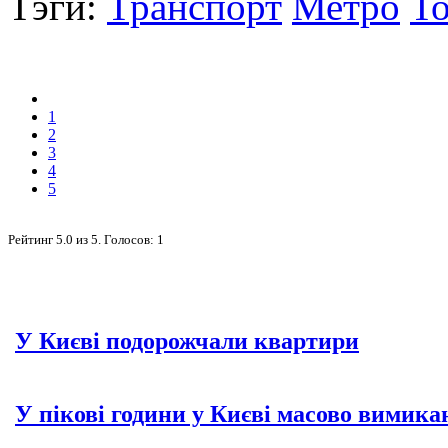
Тэги:
Транспорт
Метро
То
1
2
3
4
5
Рейтинг
5.0
из
5
. Голосов:
1
У Києві подорожчали квартири
У пікові години у Києві масово вимика