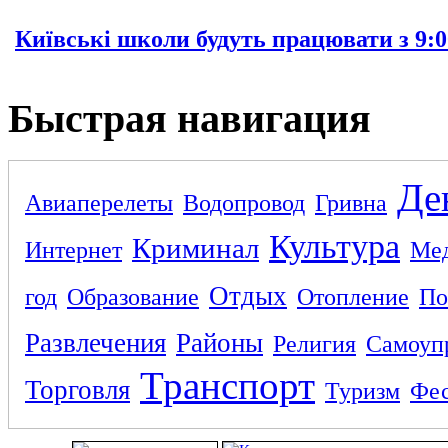
Київські школи будуть працювати з 9:0
Быстрая навигация
Де
Авиаперелеты
Водопровод
Гривна
Культура
Криминал
Интернет
Ме
Отдых
год
Образование
Отопление
По
Развлечения
Районы
Религия
Самоуп
Транспорт
Торговля
Туризм
Фес