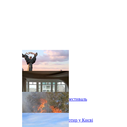
В Киеве состоится эко-фестиваль
Ситуація з орендою квартир у Києві