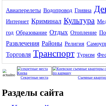
Де
Авиаперелеты
Водопровод
Гривна
Культура
Криминал
Интернет
Ме
Отдых
год
Образование
Отопление
По
Развлечения
Районы
Религия
Самоуп
Транспорт
Торговля
Туризм
Фес
Секретные места
Съемные кварти
Разделы сайта