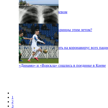
Пожар на свалке под Киевом
Куда поедут отдыхать укринцы этим летом?
В Киеве будут тестировать на коронавирус всех паци
«Динамо» и «Ворскла» сошлись в поединке в Киеве
1
2
3