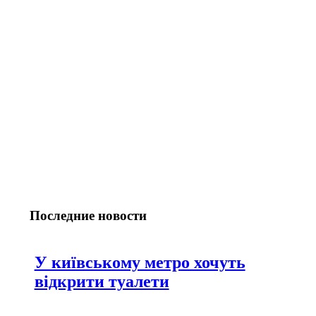
Последние новости
У київському метро хочуть
відкрити туалети