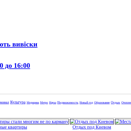
ють вивіски
0 до 16:00
Культура
минал
Недвижимость
Отдых
Медицина
Метро
Наука
Новый год
Образование
Отопле
ные квартиры
Отдых под Киевом