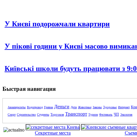
У Києві подорожчали квартири
У пікові години у Києві масово вимика
Київські школи будуть працювати з 9:0
Быстрая навигация
Деньги
Кри
Здоровье
Авиаперелеты
Водопровод
Гривна
Дети
Животные
Законы
Интернет
Транспорт
ЧП
Торговля
Спорт
Строительство
Студенты
Туризм
Фестиваль
Экология
Секретные места
Съем