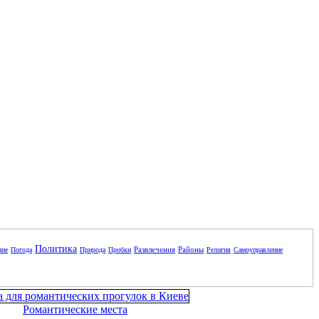
Политика
Развлечения
Районы
ние
Погода
Природа
Пробки
Религия
Самоуправление
Романтические места