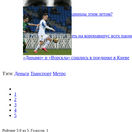
Куда поедут отдыхать укринцы этим летом?
В Киеве будут тестировать на коронавирус всех паци
«Динамо» и «Ворскла» сошлись в поединке в Киеве
Тэги:
Деньги
Транспорт
Метро
1
2
3
4
5
Рейтинг
5.0
из
5
. Голосов:
1