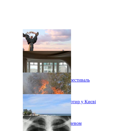
В Киеве состоится эко-фестиваль
Ситуація з орендою квартир у Києві
Пожар на свалке под Киевом