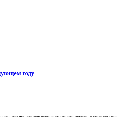
едующем году
ряет, что вопрос повышения стоимости проезда в киевском метр