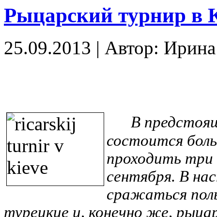
Рыцарский турнир в 
25.09.2013
|
Автор: Ирин
В предстоя
состоится боль
проходить три 
сентября. В на
сражаться поль
турецкие и, конечно же, рыца