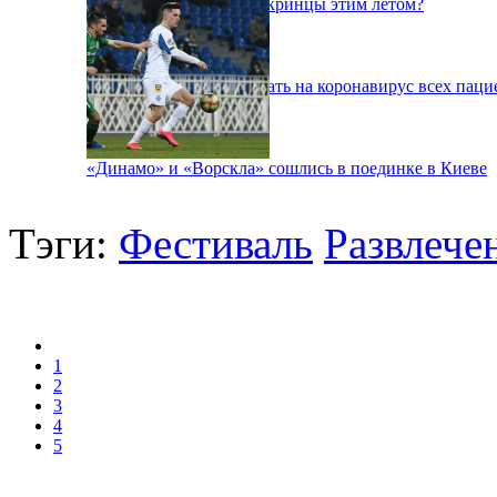
Куда поедут отдыхать укринцы этим летом?
В Киеве будут тестировать на коронавирус всех паци
«Динамо» и «Ворскла» сошлись в поединке в Киеве
Тэги:
Фестиваль
Развлече
1
2
3
4
5