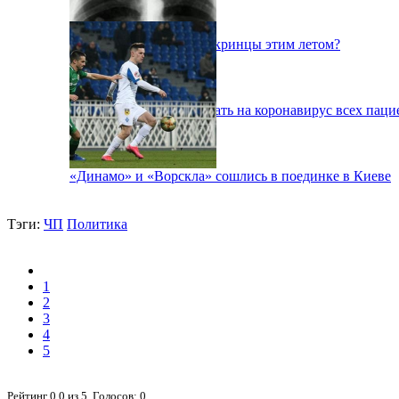
Куда поедут отдыхать укринцы этим летом?
В Киеве будут тестировать на коронавирус всех паци
«Динамо» и «Ворскла» сошлись в поединке в Киеве
Тэги:
ЧП
Политика
1
2
3
4
5
Рейтинг
0.0
из
5
. Голосов:
0