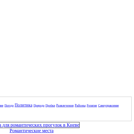
Политика
Развлечения
Районы
ние
Погода
Природа
Пробки
Религия
Самоуправление
Романтические места