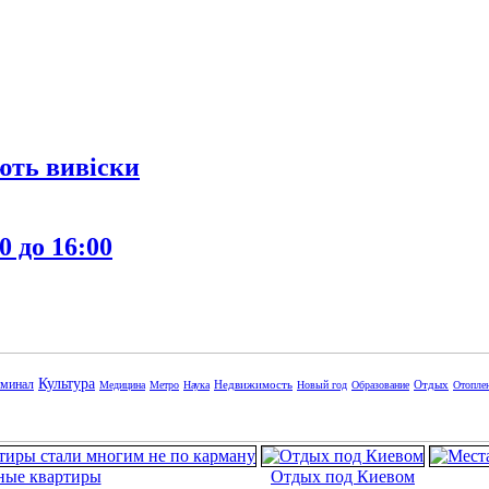
ють вивіски
0 до 16:00
Культура
минал
Недвижимость
Отдых
Медицина
Метро
Наука
Новый год
Образование
Отопле
ные квартиры
Отдых под Киевом