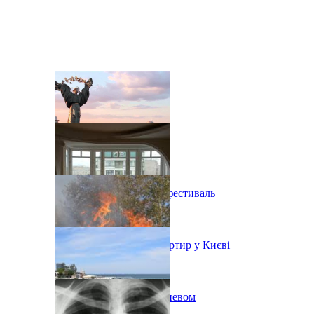
В Киеве состоится эко-фестиваль
Ситуація з орендою квартир у Києві
Пожар на свалке под Киевом