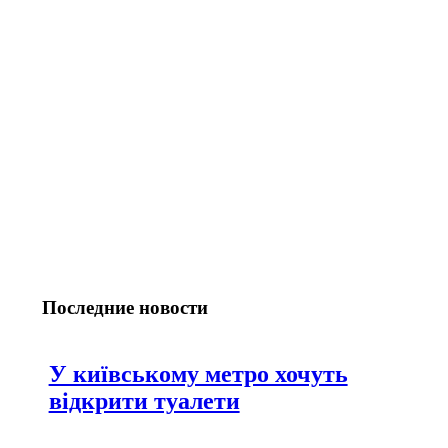
Последние новости
У київському метро хочуть
відкрити туалети