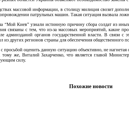
дствах массовой информации, в столицу милиция свозит дополн
сопровождении патрульных машин. Такая ситуация вызвала ложн
а “Мой Киев” узнали истинную причину сбора солдат из иных
вия связаны с тем, что из-за массовых мероприятий, какие пр
ле админзданий органов государственной власти. В связи с 
 из других регионов страны для обеспечения общественного по
росьбой оценить данную ситуацию объективно, не нагнетая обс
тому же, Виталий Захарченко, что является главой Министер
гующим силу.
Похожие новости