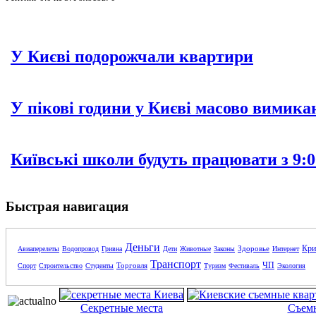
У Києві подорожчали квартири
У пікові години у Києві масово вимика
Київські школи будуть працювати з 9:0
Быстрая навигация
Деньги
Кри
Здоровье
Авиаперелеты
Водопровод
Гривна
Дети
Животные
Законы
Интернет
Транспорт
ЧП
Торговля
Спорт
Строительство
Студенты
Туризм
Фестиваль
Экология
Секретные места
Съем