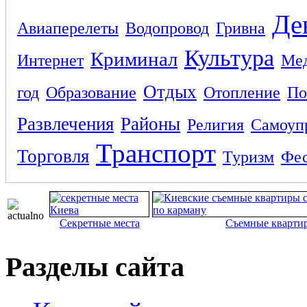
Де
Авиаперелеты
Водопровод
Гривна
Культура
Криминал
Интернет
Ме
Отдых
год
Образование
Отопление
По
Развлечения
Районы
Религия
Самоуп
Транспорт
Торговля
Туризм
Фес
Секретные места
Съемные кварти
Разделы сайта