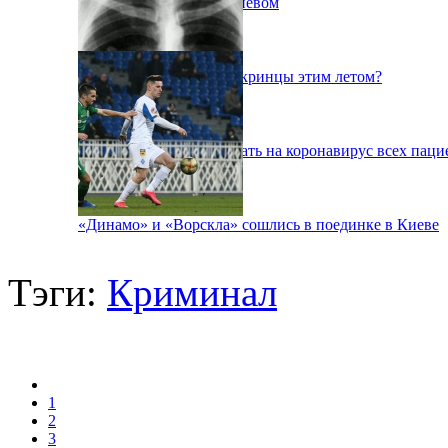
Пожар на свалке под Киевом
Куда поедут отдыхать укринцы этим летом?
В Киеве будут тестировать на коронавирус всех паци
«Динамо» и «Ворскла» сошлись в поединке в Киеве
Тэги:
Криминал
1
2
3