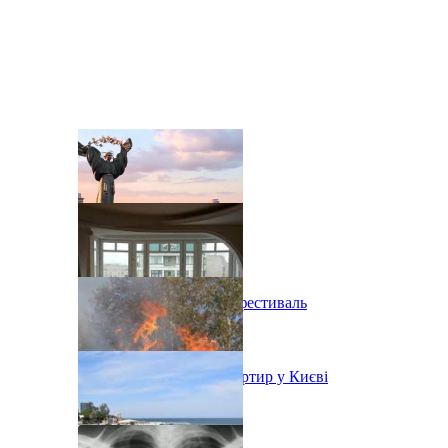
В Киеве состоится эко-фестиваль
Ситуація з орендою квартир у Києві