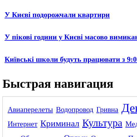
У Києві подорожчали квартири
У пікові години у Києві масово вимика
Київські школи будуть працювати з 9:0
Быстрая навигация
Де
Авиаперелеты
Водопровод
Гривна
Культура
Криминал
Интернет
Ме