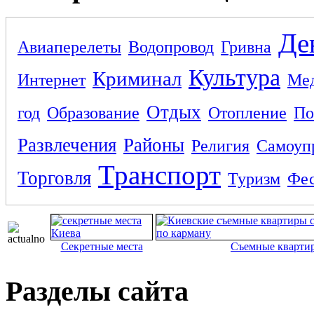
Де
Авиаперелеты
Водопровод
Гривна
Культура
Криминал
Интернет
Ме
Отдых
год
Образование
Отопление
По
Развлечения
Районы
Религия
Самоуп
Транспорт
Торговля
Туризм
Фес
Секретные места
Съемные кварти
Разделы сайта