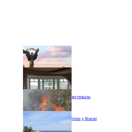
В Киеве состоится эко-фестиваль
Ситуація з орендою квартир у Києві