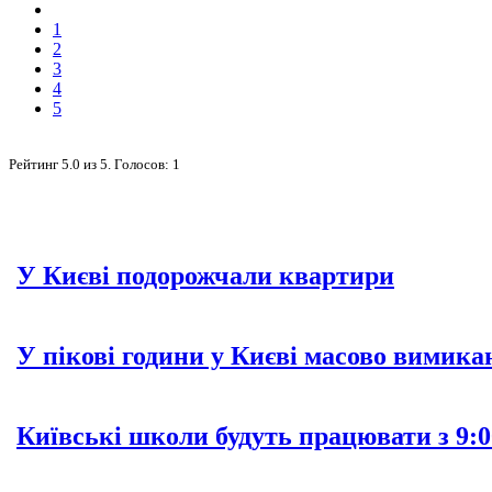
1
2
3
4
5
Рейтинг
5.0
из
5
. Голосов:
1
У Києві подорожчали квартири
У пікові години у Києві масово вимика
Київські школи будуть працювати з 9:0