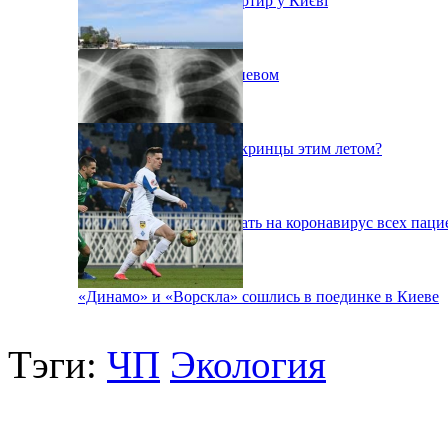
Ситуація з орендою квартир у Києві
Пожар на свалке под Киевом
Куда поедут отдыхать укринцы этим летом?
В Киеве будут тестировать на коронавирус всех паци
«Динамо» и «Ворскла» сошлись в поединке в Киеве
Тэги:
ЧП
Экология