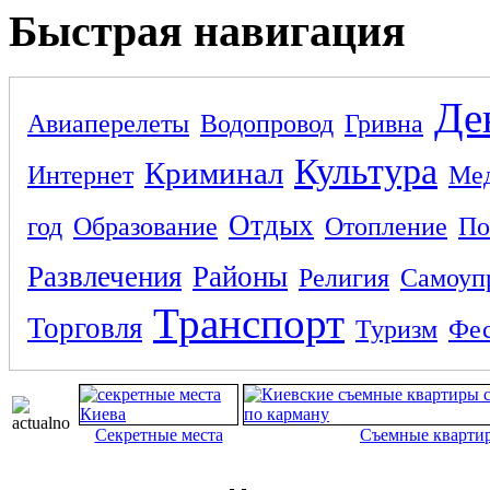
Быстрая навигация
Де
Авиаперелеты
Водопровод
Гривна
Культура
Криминал
Интернет
Ме
Отдых
год
Образование
Отопление
По
Развлечения
Районы
Религия
Самоуп
Транспорт
Торговля
Туризм
Фес
Секретные места
Съемные кварти