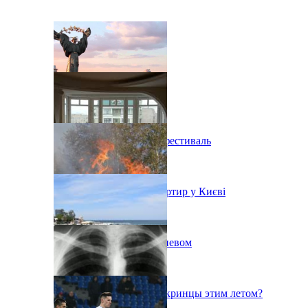
В Киеве состоится эко-фестиваль
Ситуація з орендою квартир у Києві
Пожар на свалке под Киевом
Куда поедут отдыхать укринцы этим летом?