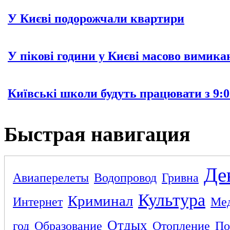
У Києві подорожчали квартири
У пікові години у Києві масово вимика
Київські школи будуть працювати з 9:0
Быстрая навигация
Де
Авиаперелеты
Водопровод
Гривна
Культура
Криминал
Интернет
Ме
Отдых
год
Образование
Отопление
По