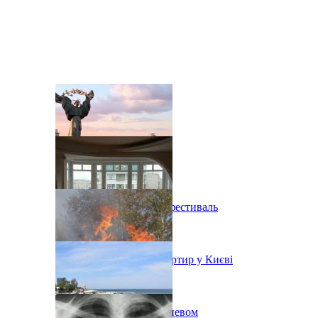
В Киеве состоится эко-фестиваль
Ситуація з орендою квартир у Києві
Пожар на свалке под Киевом