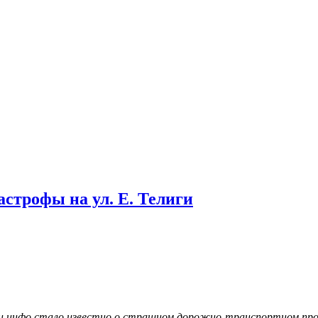
строфы на ул. Е. Телиги
н.инфо стало известно о страшном дорожно-транспортном пр