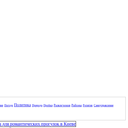
Политика
Развлечения
Районы
ние
Погода
Природа
Пробки
Религия
Самоуправление