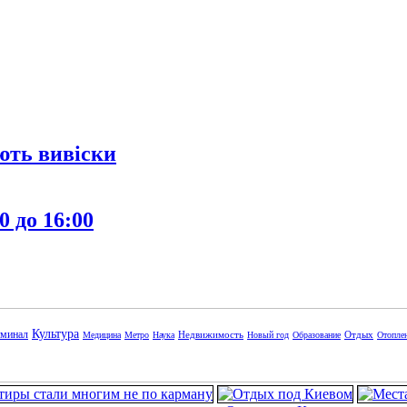
ють вивіски
0 до 16:00
Культура
минал
Недвижимость
Отдых
Медицина
Метро
Наука
Новый год
Образование
Отопле