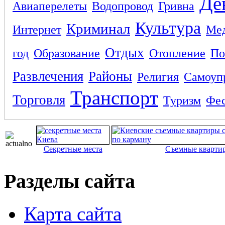
Де
Авиаперелеты
Водопровод
Гривна
Культура
Криминал
Интернет
Ме
Отдых
год
Образование
Отопление
По
Развлечения
Районы
Религия
Самоуп
Транспорт
Торговля
Туризм
Фес
Секретные места
Съемные кварти
Разделы сайта
Карта сайта