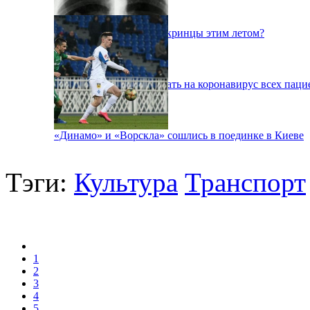
Куда поедут отдыхать укринцы этим летом?
В Киеве будут тестировать на коронавирус всех паци
«Динамо» и «Ворскла» сошлись в поединке в Киеве
Тэги:
Культура
Транспорт
1
2
3
4
5