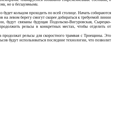
ыми
,
но
и
бесшумными
.
но
будет
кольцом
проходить
по
всей
столице
.
Начать
собираются
ов
на
левом
берегу
смогут
скорее
добираться
к
требуемой
линии
ии
,
будут
связаны
будущая
Подольско
-
Вигуровская
,
Сырецко
-
продолжить
рельсы
в
конкретных
местах
,
чтобы
отделить
от
а
продолжат
рельсы
для
скоростного
трамвая
с
Троещины
.
Это
льсов
будут
использоваться
последние
технологии
,
что
позволит