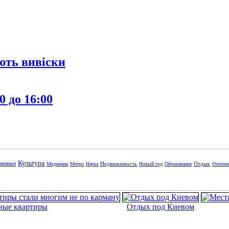
ють вивіски
0 до 16:00
Культура
минал
Недвижимость
Отдых
Медицина
Метро
Наука
Новый год
Образование
Отопле
ные квартиры
Отдых под Киевом