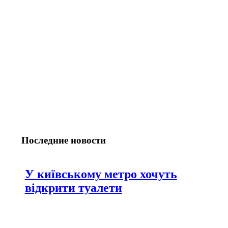
Последние новости
У київському метро хочуть
відкрити туалети