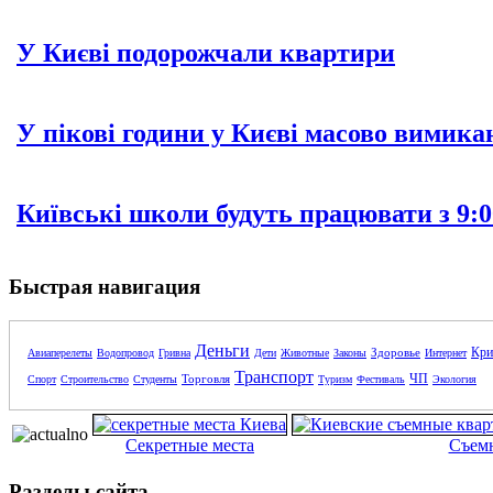
У Києві подорожчали квартири
У пікові години у Києві масово вимика
Київські школи будуть працювати з 9:0
Быстрая навигация
Деньги
Кри
Здоровье
Авиаперелеты
Водопровод
Гривна
Дети
Животные
Законы
Интернет
Транспорт
ЧП
Торговля
Спорт
Строительство
Студенты
Туризм
Фестиваль
Экология
Секретные места
Съем
Разделы сайта