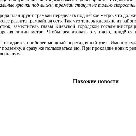
иальные
крючки
под
лыжи
,
трамваи
станут
не
только
скоростн
рода
планируют
трамваи
переделать
под
лёгкое
метро
,
что
долж
более
развита
трамвайная
сеть
.
Так
что
теперь
киевляне
из
район
стюк
,
заместитель
главы
Киевской
городской
госадминистрац
арская
линии
метро
.
Чтобы
реализовать
эту
идею
,
придётся
я
”
ожидается
наиболее
мощный
пересадочный
узел
.
Именно
туд
т
подземку
,
а
сразу
же
пользоваться
ею
.
При
прокладке
новых
ре
вень
шума
.
Похожие новости