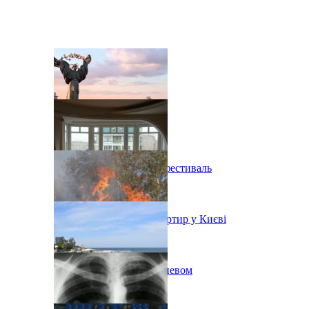
В Киеве состоится эко-фестиваль
Ситуація з орендою квартир у Києві
Пожар на свалке под Киевом