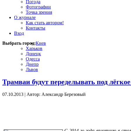
Погода
Фотографии
Точка зрения
О журнале
Как стать автором!
Контакты
Вход
Выбрать город:
Киев
Харьков
Донецк
Одесса
Днепр
Львов
Трамваи будут переделывать под лёгкое
07.10.2013
|
Автор: Александр Березовый
С
2014
-
го
года
вплотную
в
стол