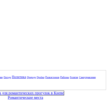
Политика
Развлечения
Районы
ние
Погода
Природа
Пробки
Религия
Самоуправление
Романтические места