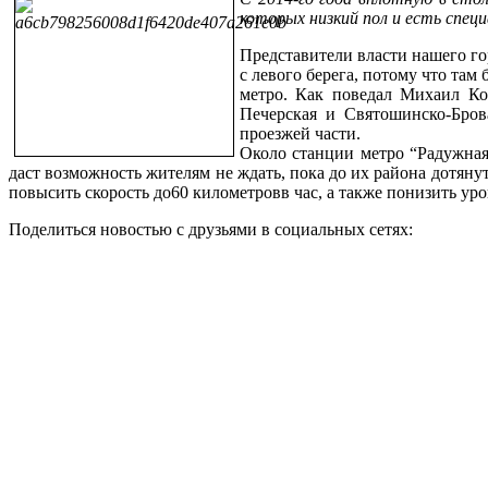
которых
низкий
пол
и
есть
спец
Представители
власти
нашего
го
с
левого
берега
,
потому
что
там
метро
.
Как
поведал
Михаил
Ко
Печерская
и
Святошинско
-
Бров
проезжей
части
.
Около
станции
метро
“
Радужна
даст
возможность
жителям
не
ждать
,
пока
до
их
района
дотяну
повысить
скорость
до
60
километров
в
час
,
а
также
понизить
уро
Поделиться новостью с друзьями в социальных сетях: