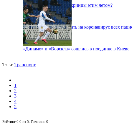
Куда поедут отдыхать укринцы этим летом?
В Киеве будут тестировать на коронавирус всех паци
«Динамо» и «Ворскла» сошлись в поединке в Киеве
Тэги:
Транспорт
1
2
3
4
5
Рейтинг
0.0
из
5
. Голосов:
0