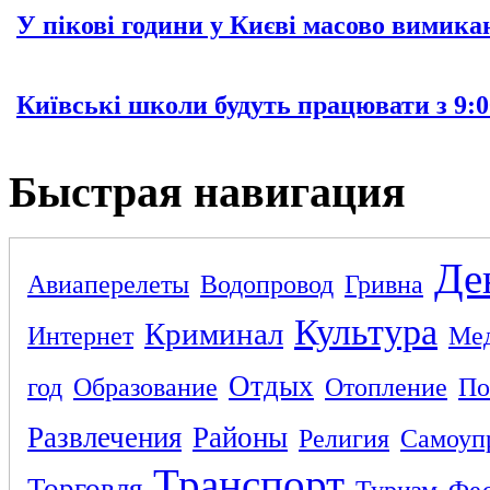
У пікові години у Києві масово вимика
Київські школи будуть працювати з 9:0
Быстрая навигация
Де
Авиаперелеты
Водопровод
Гривна
Культура
Криминал
Интернет
Ме
Отдых
год
Образование
Отопление
По
Развлечения
Районы
Религия
Самоуп
Транспорт
Торговля
Туризм
Фес