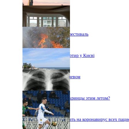
В Киеве состоится эко-фестиваль
Ситуація з орендою квартир у Києві
Пожар на свалке под Киевом
Куда поедут отдыхать укринцы этим летом?
В Киеве будут тестировать на коронавирус всех паци