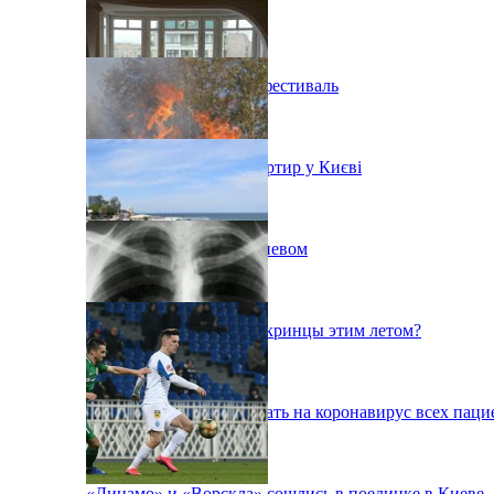
В Киеве состоится эко-фестиваль
Ситуація з орендою квартир у Києві
Пожар на свалке под Киевом
Куда поедут отдыхать укринцы этим летом?
В Киеве будут тестировать на коронавирус всех паци
«Динамо» и «Ворскла» сошлись в поединке в Киеве