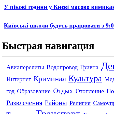
У пікові години у Києві масово вимика
Київські школи будуть працювати з 9:0
Быстрая навигация
Де
Авиаперелеты
Водопровод
Гривна
Культура
Криминал
Интернет
Ме
Отдых
год
Образование
Отопление
По
Развлечения
Районы
Религия
Самоуп
Транспорт