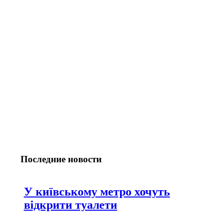
Последние новости
У київському метро хочуть
відкрити туалети