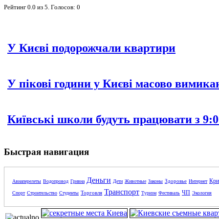
Рейтинг
0.0
из
5
. Голосов:
0
У Києві подорожчали квартири
У пікові години у Києві масово вимика
Київські школи будуть працювати з 9:0
Быстрая навигация
Деньги
Кри
Здоровье
Авиаперелеты
Водопровод
Гривна
Дети
Животные
Законы
Интернет
Транспорт
ЧП
Торговля
Спорт
Строительство
Студенты
Туризм
Фестиваль
Экология