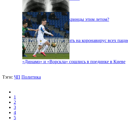
Куда поедут отдыхать укринцы этим летом?
В Киеве будут тестировать на коронавирус всех паци
«Динамо» и «Ворскла» сошлись в поединке в Киеве
Тэги:
ЧП
Политика
1
2
3
4
5