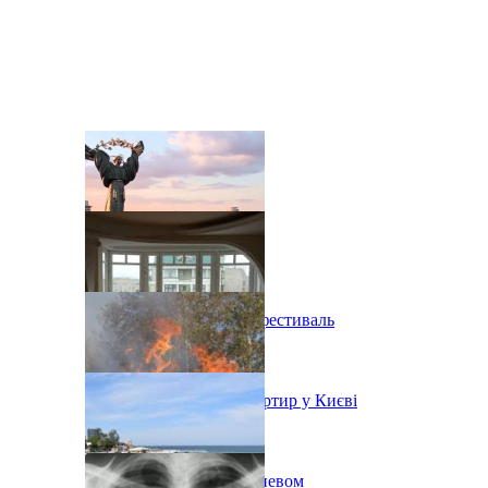
В Киеве состоится эко-фестиваль
Ситуація з орендою квартир у Києві
Пожар на свалке под Киевом