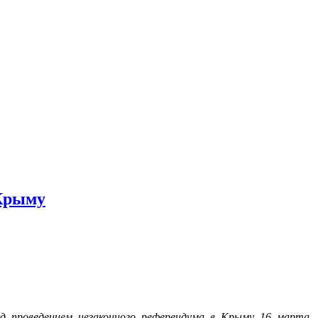
 Крыму
д проведением незаконного референдума в Крыму 16 марта,