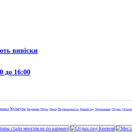
ють вивіски
0 до 16:00
Культура
минал
Недвижимость
Отдых
Медицина
Метро
Наука
Новый год
Образование
Отопле