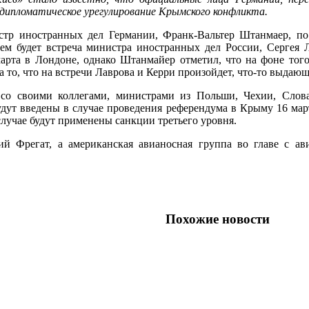
дипломатическое урегулирование Крымского конфликта.
стр иностранных дел Германии, Франк-Вальтер Штанмаер, по
ем будет встреча министра иностранных дел России, Сергея
марта в Лондоне, однако Штанмайер отметил, что на фоне тог
 то, что на встречи Лаврова и Керри произойдет, что-то выдающе
 со своими коллегами, министрами из Польши, Чехии, Слов
будут введены в случае проведения референдума в Крыму 16 мар
случае будут применены санкции третьего уровня.
й Фрегат, а американская авианосная группа во главе с а
Похожие новости