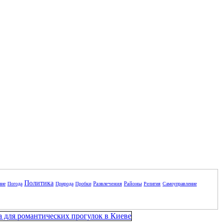
Политика
Развлечения
Районы
ние
Погода
Природа
Пробки
Религия
Самоуправление