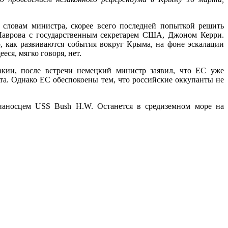
 словам министра, скорее всего последней попыткой решить
 Лаврова с государственным секретарем США, Джоном Керри.
о, как развиваются события вокруг Крыма, на фоне эскалации
еся, мягко говоря, нет.
акии, после встречи немецкий министр заявил, что ЕС уже
та. Однако ЕС обеспокоены тем, что российские оккупанты не
вианосцем
USS
Bush
H
.
W
. Останется в средиземном море на