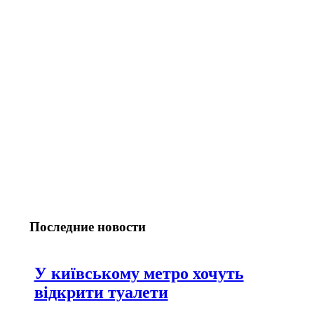
Последние новости
У київському метро хочуть
відкрити туалети