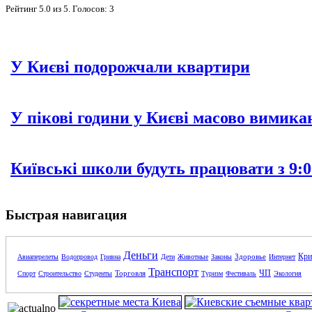
Рейтинг
5.0
из
5
. Голосов:
3
У Києві подорожчали квартири
У пікові години у Києві масово вимика
Київські школи будуть працювати з 9:0
Быстрая навигация
Деньги
Кри
Здоровье
Авиаперелеты
Водопровод
Гривна
Дети
Животные
Законы
Интернет
Транспорт
ЧП
Торговля
Спорт
Строительство
Студенты
Туризм
Фестиваль
Экология