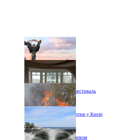
В Киеве состоится эко-фестиваль
Ситуація з орендою квартир у Києві
Пожар на свалке под Киевом