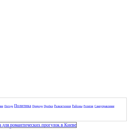
Политика
Развлечения
Районы
ние
Погода
Природа
Пробки
Религия
Самоуправление