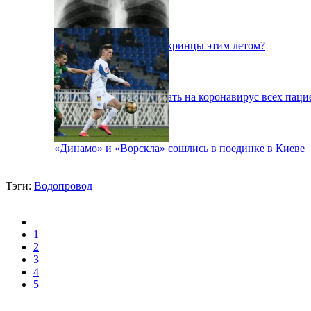
Куда поедут отдыхать укринцы этим летом?
В Киеве будут тестировать на коронавирус всех паци
«Динамо» и «Ворскла» сошлись в поединке в Киеве
Тэги:
Водопровод
1
2
3
4
5