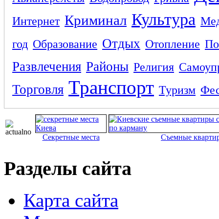
Культура
Криминал
Интернет
Ме
Отдых
год
Образование
Отопление
По
Развлечения
Районы
Религия
Самоуп
Транспорт
Торговля
Туризм
Фес
Секретные места
Съемные кварти
Разделы сайта
Карта сайта