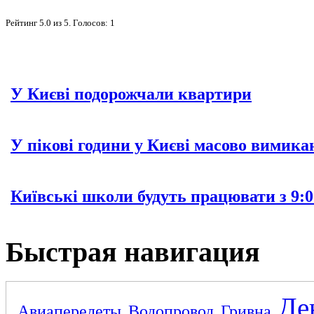
Рейтинг
5.0
из
5
. Голосов:
1
У Києві подорожчали квартири
У пікові години у Києві масово вимика
Київські школи будуть працювати з 9:0
Быстрая навигация
Де
Авиаперелеты
Водопровод
Гривна