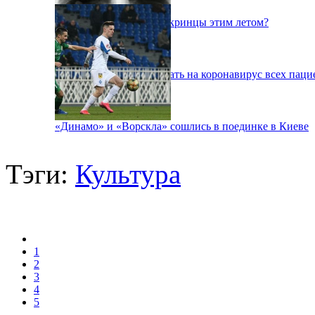
Куда поедут отдыхать укринцы этим летом?
В Киеве будут тестировать на коронавирус всех паци
«Динамо» и «Ворскла» сошлись в поединке в Киеве
Тэги:
Культура
1
2
3
4
5