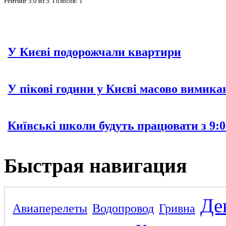
Рейтинг
5.0
из
5
. Голосов:
1
У Києві подорожчали квартири
У пікові години у Києві масово вимика
Київські школи будуть працювати з 9:0
Быстрая навигация
Де
Авиаперелеты
Водопровод
Гривна