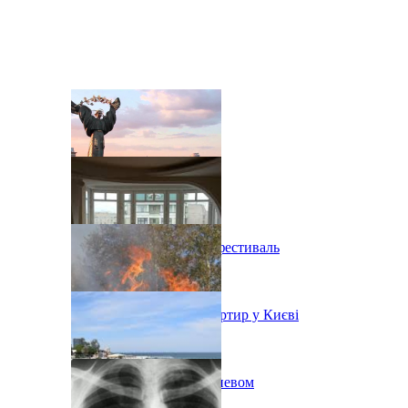
В Киеве состоится эко-фестиваль
Ситуація з орендою квартир у Києві
Пожар на свалке под Киевом