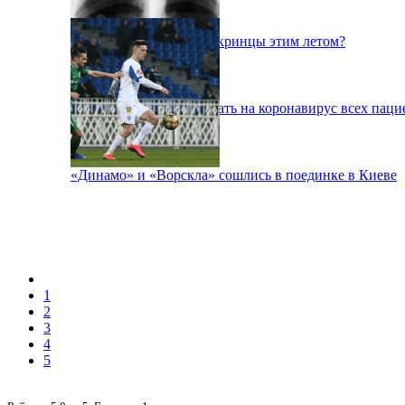
Куда поедут отдыхать укринцы этим летом?
В Киеве будут тестировать на коронавирус всех паци
«Динамо» и «Ворскла» сошлись в поединке в Киеве
1
2
3
4
5