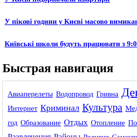
У пікові години у Києві масово вимика
Київські школи будуть працювати з 9:0
Быстрая навигация
Де
Авиаперелеты
Водопровод
Гривна
Культура
Криминал
Интернет
Ме
Отдых
год
Образование
Отопление
По
Развлечения
Районы
Религия
Самоуп