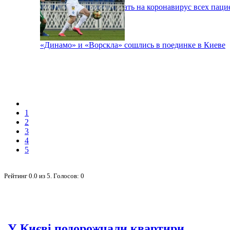
В Киеве будут тестировать на коронавирус всех паци
«Динамо» и «Ворскла» сошлись в поединке в Киеве
1
2
3
4
5
Рейтинг
0.0
из
5
. Голосов:
0
У Києві подорожчали квартири