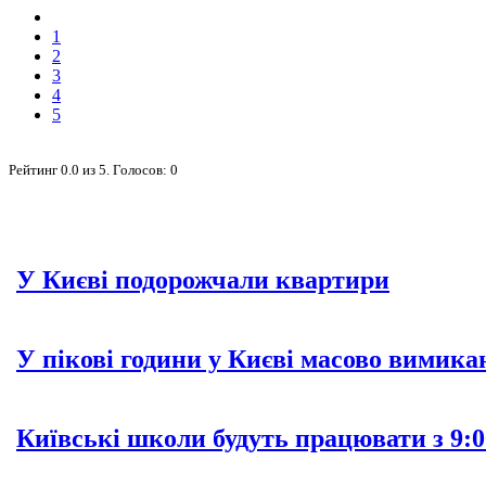
1
2
3
4
5
Рейтинг
0.0
из
5
. Голосов:
0
У Києві подорожчали квартири
У пікові години у Києві масово вимика
Київські школи будуть працювати з 9:0