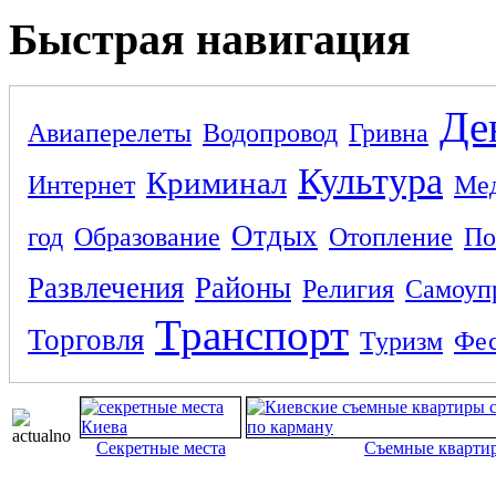
Быстрая навигация
Де
Авиаперелеты
Водопровод
Гривна
Культура
Криминал
Интернет
Ме
Отдых
год
Образование
Отопление
По
Развлечения
Районы
Религия
Самоуп
Транспорт
Торговля
Туризм
Фес
Секретные места
Съемные кварти