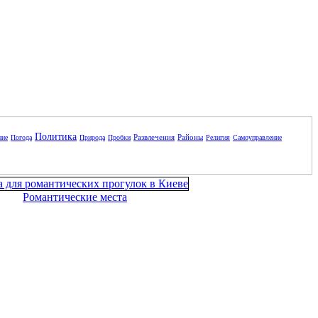
Политика
Развлечения
Районы
ние
Погода
Природа
Пробки
Религия
Самоуправление
Романтические места