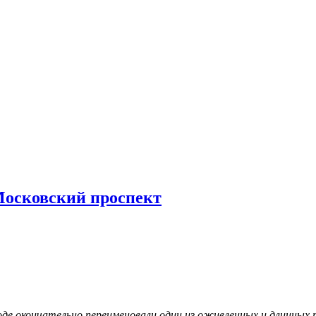
Московский проспект
роде окончательно переименовали один из оживленных и длинных