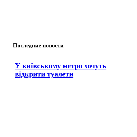
Последние новости
У київському метро хочуть
відкрити туалети