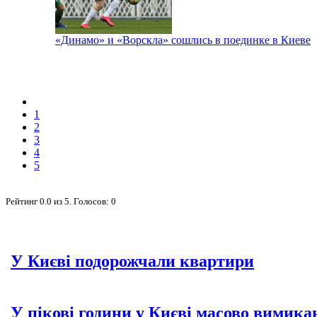
«Динамо» и «Ворскла» сошлись в поединке в Киеве
1
2
3
4
5
Рейтинг
0.0
из
5
. Голосов:
0
У Києві подорожчали квартири
У пікові години у Києві масово вимика