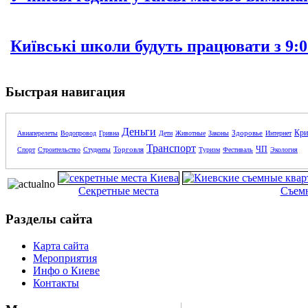
Київські школи будуть працювати з 9:0
Быстрая навигация
Деньги
Кри
Здоровье
Авиаперелеты
Водопровод
Гривна
Дети
Животные
Законы
Интернет
Транспорт
ЧП
Торговля
Спорт
Строительство
Студенты
Туризм
Фестиваль
Экология
Секретные места
Съем
Разделы сайта
Карта сайта
Мероприятия
Инфо о Киеве
Контакты