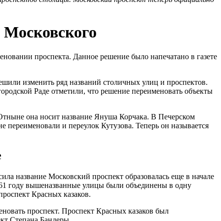
 Московского
еновании проспекта. Данное решение было напечатано в газете
решили изменить ряд названий столичных улиц и проспектов.
 городской Раде отметили, что решение переименовать объекты
 Отныне она носит название Януша Корчака. В Печерском
е переименовали и переулок Кутузова. Теперь он называется
е
сила название Московский проспект образовалась еще в начале
1961 году вышеназванные улицы были объединены в одну
 проспект Красных казаков.
меновать проспект. Проспект Красных казаков был
кт Степана Бандеры.