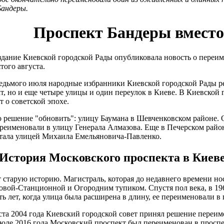
Бандеры.
Проспект Бандеры вместо
дание Киевской городской Рады опубликовала новость о переим
того августа.
о седьмого июля народные избранники Киевской городской Рады 
т, но и еще четыре улицы и один переулок в Киеве. В Киевской
т о советской эпохе.
о решение "обновить": улицу Баумана в Шевченковском районе.
реименовали в улицу Генерала Алмазова. Еще в Печерском район
 стала улицей Михаила Емельяновича-Павленко.
История Московского проспекта в Киев
 старую историю. Магистраль, которая до недавнего времени но
уговой-Станционной и Огородним тупиком. Спустя пол века, в 
ть лет, когда улица была расширена в длину, ее переименовали в
уста 2004 года Киевский городской совет принял решение переи
июле 2016 года Московский проспект был переименован в проспе