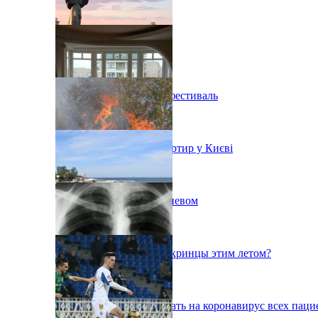
В Киеве состоится эко-фестиваль
Ситуація з орендою квартир у Києві
Пожар на свалке под Киевом
Куда поедут отдыхать укринцы этим летом?
В Киеве будут тестировать на коронавирус всех паци