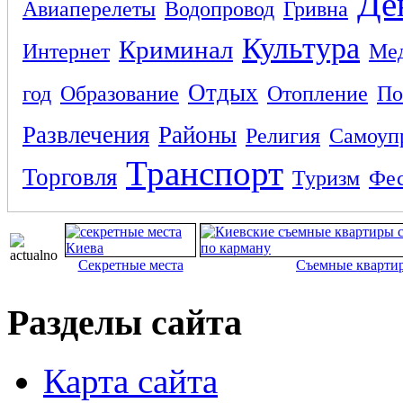
Де
Авиаперелеты
Водопровод
Гривна
Культура
Криминал
Интернет
Ме
Отдых
год
Образование
Отопление
По
Развлечения
Районы
Религия
Самоуп
Транспорт
Торговля
Туризм
Фес
Секретные места
Съемные кварти
Разделы сайта
Карта сайта