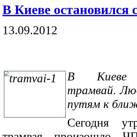
В Киеве остановился 
13.09.2012
В Киеве о
трамвай. Лю
путям к бли
Сегодня ут
трамвая произошло Ч