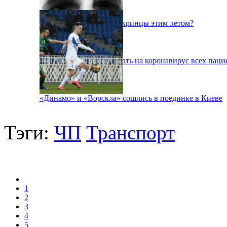
Куда поедут отдыхать укринцы этим летом?
В Киеве будут тестировать на коронавирус всех паци
«Динамо» и «Ворскла» сошлись в поединке в Киеве
Тэги:
ЧП
Транспорт
1
2
3
4
5