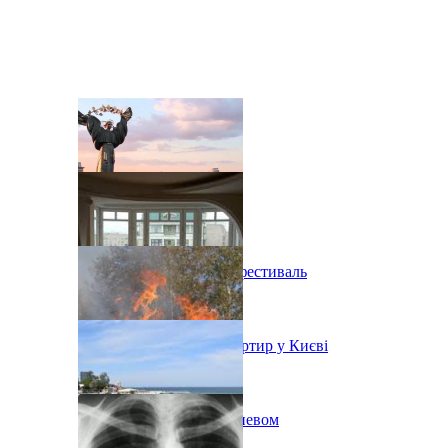
В Киеве состоится эко-фестиваль
Ситуація з орендою квартир у Києві
Пожар на свалке под Киевом