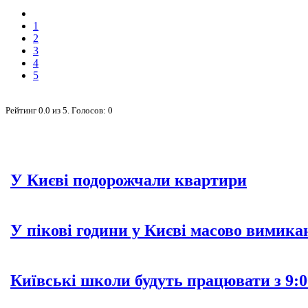
1
2
3
4
5
Рейтинг
0.0
из
5
. Голосов:
0
У Києві подорожчали квартири
У пікові години у Києві масово вимика
Київські школи будуть працювати з 9:0