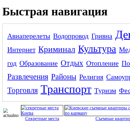
Быстрая навигация
Де
Авиаперелеты
Водопровод
Гривна
Культура
Криминал
Интернет
Ме
Отдых
год
Образование
Отопление
По
Развлечения
Районы
Религия
Самоуп
Транспорт
Торговля
Туризм
Фес
Секретные места
Съемные кварти