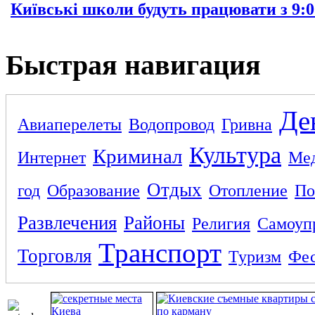
Київські школи будуть працювати з 9:0
Быстрая навигация
Де
Авиаперелеты
Водопровод
Гривна
Культура
Криминал
Интернет
Ме
Отдых
год
Образование
Отопление
По
Развлечения
Районы
Религия
Самоуп
Транспорт
Торговля
Туризм
Фес