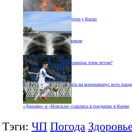
Ситуація з орендою квартир у Києві
Пожар на свалке под Киевом
Куда поедут отдыхать укринцы этим летом?
В Киеве будут тестировать на коронавирус всех паци
«Динамо» и «Ворскла» сошлись в поединке в Киеве
Тэги:
ЧП
Погода
Здоровь