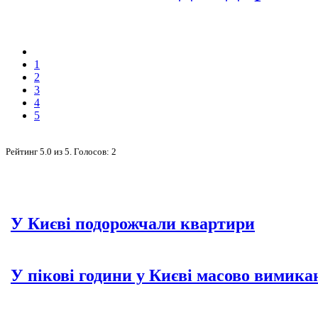
1
2
3
4
5
Рейтинг
5.0
из
5
. Голосов:
2
У Києві подорожчали квартири
У пікові години у Києві масово вимика