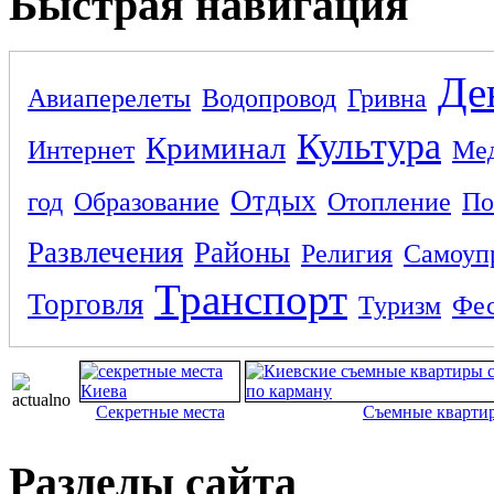
Быстрая навигация
Де
Авиаперелеты
Водопровод
Гривна
Культура
Криминал
Интернет
Ме
Отдых
год
Образование
Отопление
По
Развлечения
Районы
Религия
Самоуп
Транспорт
Торговля
Туризм
Фес
Секретные места
Съемные кварти
Разделы сайта