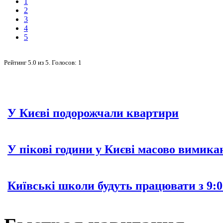
1
2
3
4
5
Рейтинг
5.0
из
5
. Голосов:
1
У Києві подорожчали квартири
У пікові години у Києві масово вимика
Київські школи будуть працювати з 9:0