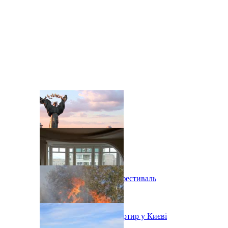
В Киеве состоится эко-фестиваль
Ситуація з орендою квартир у Києві