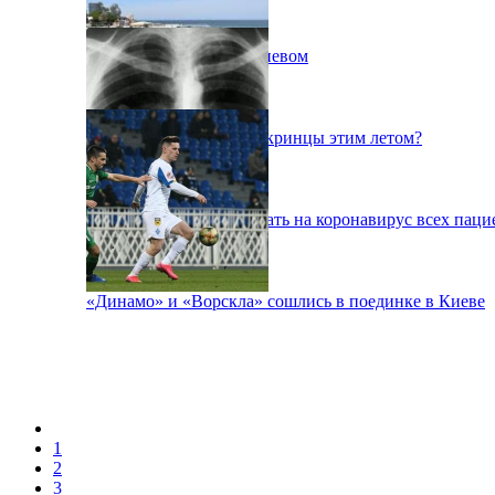
Пожар на свалке под Киевом
Куда поедут отдыхать укринцы этим летом?
В Киеве будут тестировать на коронавирус всех паци
«Динамо» и «Ворскла» сошлись в поединке в Киеве
1
2
3