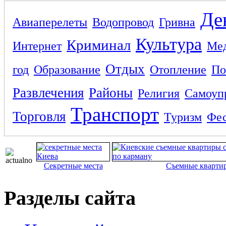
Де
Авиаперелеты
Водопровод
Гривна
Культура
Криминал
Интернет
Ме
Отдых
год
Образование
Отопление
По
Развлечения
Районы
Религия
Самоуп
Транспорт
Торговля
Туризм
Фес
Секретные места
Съемные кварти
Разделы сайта