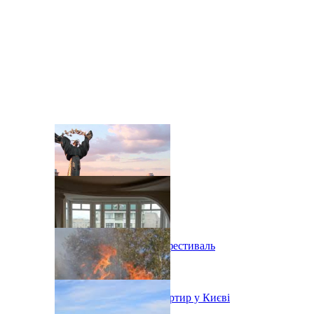
В Киеве состоится эко-фестиваль
Ситуація з орендою квартир у Києві