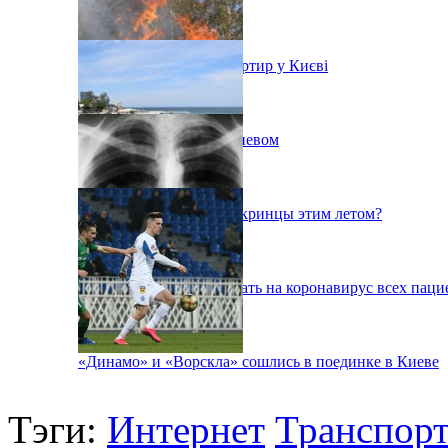
Ситуація з орендою квартир у Києві
Пожар на свалке под Киевом
Куда поедут отдыхать укринцы этим летом?
В Киеве будут тестировать на коронавирус всех паци
«Динамо» и «Ворскла» сошлись в поединке в Киеве
Тэги:
Интернет
Транспор