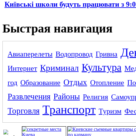
Київські школи будуть працювати з 9:0
Быстрая навигация
Де
Авиаперелеты
Водопровод
Гривна
Культура
Криминал
Интернет
Ме
Отдых
год
Образование
Отопление
По
Развлечения
Районы
Религия
Самоуп
Транспорт
Торговля
Туризм
Фес