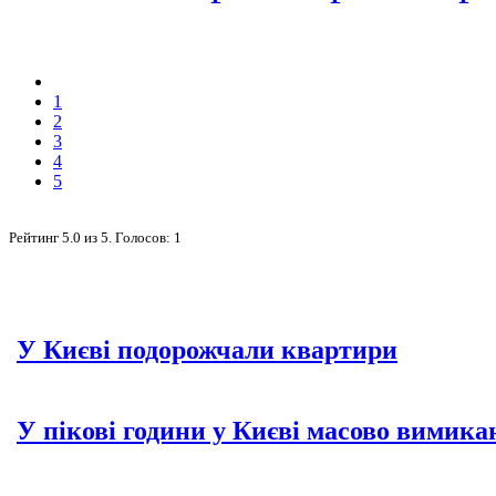
1
2
3
4
5
Рейтинг
5.0
из
5
. Голосов:
1
У Києві подорожчали квартири
У пікові години у Києві масово вимика