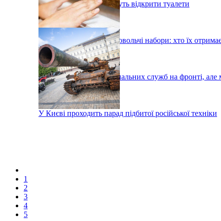
У київському метро хочуть відкрити туалети
У Києві роздадуть продовольчі набори: хто їх отрима
Тисячі робітників комунальних служб на фронті, але 
У Києві проходить парад підбитої російської техніки
1
2
3
4
5