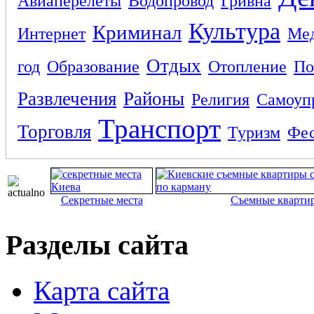
Авиаперелеты
Водопровод
Гривна
Культура
Криминал
Интернет
Ме
Отдых
год
Образование
Отопление
По
Развлечения
Районы
Религия
Самоуп
Транспорт
Торговля
Туризм
Фес
Секретные места
Съемные кварти
Разделы сайта
Карта сайта