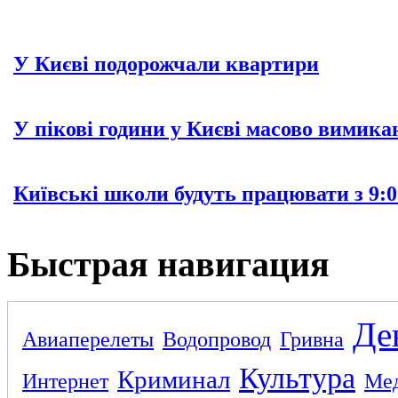
У Києві подорожчали квартири
У пікові години у Києві масово вимика
Київські школи будуть працювати з 9:0
Быстрая навигация
Де
Авиаперелеты
Водопровод
Гривна
Культура
Криминал
Интернет
Ме