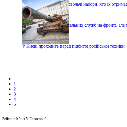
У Києві роздадуть продовольчі набори: хто їх отрима
Тисячі робітників комунальних служб на фронті, але 
У Києві проходить парад підбитої російської техніки
1
2
3
4
5
Рейтинг
0.0
из
5
. Голосов:
0