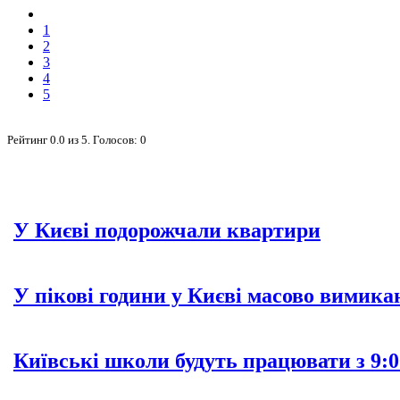
1
2
3
4
5
Рейтинг
0.0
из
5
. Голосов:
0
У Києві подорожчали квартири
У пікові години у Києві масово вимика
Київські школи будуть працювати з 9:0