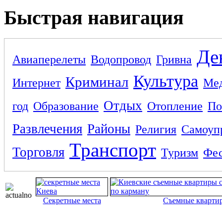
Быстрая навигация
Де
Авиаперелеты
Водопровод
Гривна
Культура
Криминал
Интернет
Ме
Отдых
год
Образование
Отопление
По
Развлечения
Районы
Религия
Самоуп
Транспорт
Торговля
Туризм
Фес
Секретные места
Съемные кварти