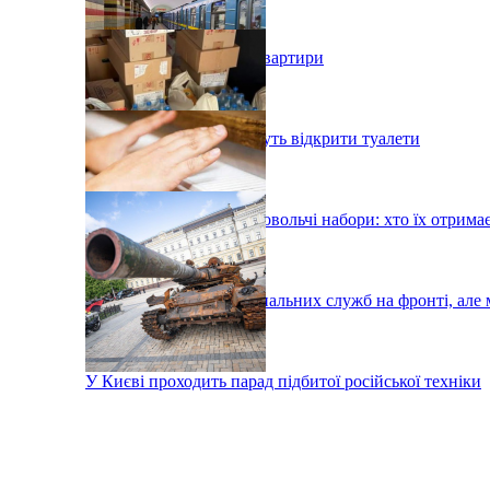
У Києві подорожчали квартири
У київському метро хочуть відкрити туалети
У Києві роздадуть продовольчі набори: хто їх отрима
Тисячі робітників комунальних служб на фронті, але 
У Києві проходить парад підбитої російської техніки