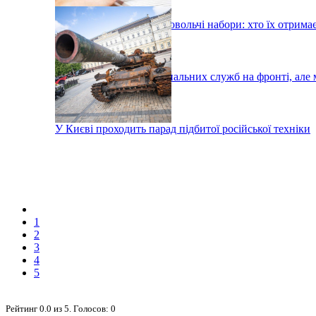
У Києві роздадуть продовольчі набори: хто їх отрима
Тисячі робітників комунальних служб на фронті, але 
У Києві проходить парад підбитої російської техніки
1
2
3
4
5
Рейтинг
0.0
из
5
. Голосов:
0