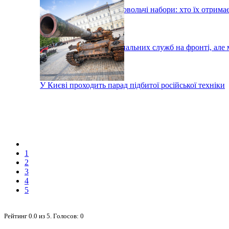
У Києві роздадуть продовольчі набори: хто їх отрима
Тисячі робітників комунальних служб на фронті, але 
У Києві проходить парад підбитої російської техніки
1
2
3
4
5
Рейтинг
0.0
из
5
. Голосов:
0