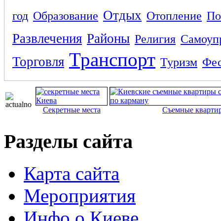
Отдых
год
Образование
Отопление
По
Развлечения
Районы
Религия
Самоуп
Транспорт
Торговля
Туризм
Фес
Секретные места
Съемные кварти
Разделы сайта
Карта сайта
Мероприятия
Инфо о Киеве